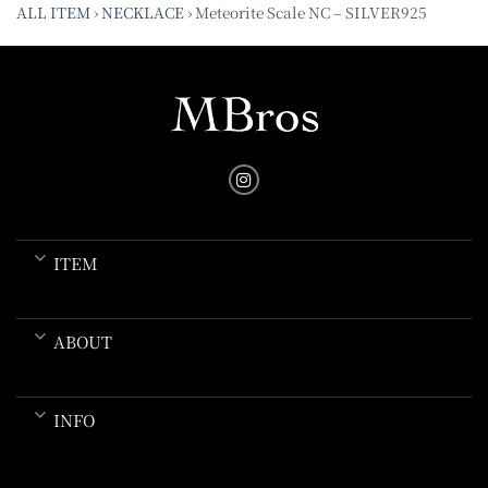
ALL ITEM
›
NECKLACE
›
Meteorite Scale NC – SILVER925
ITEM
ABOUT
INFO