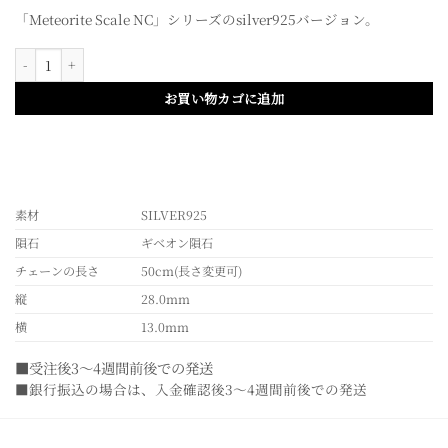
「Meteorite Scale NC」シリーズのsilver925バージョン。
Meteorite Scale NC – SILVER925個
お買い物カゴに追加
素材
SILVER925
隕石
ギベオン隕石
チェーンの長さ
50cm(長さ変更可)
縦
28.0mm
横
13.0mm
■受注後3～4週間前後での発送
■銀行振込の場合は、入金確認後3～4週間前後での発送