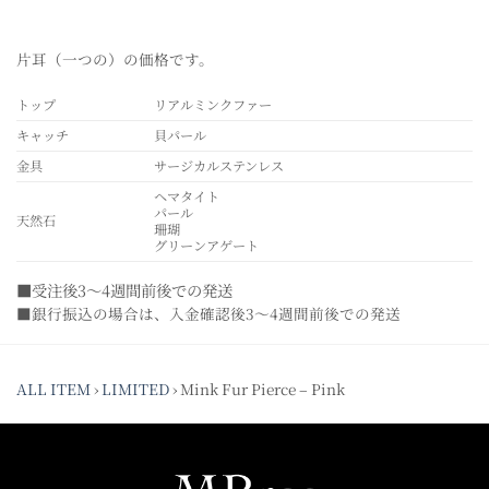
片耳（一つの）の価格です。
トップ
リアルミンクファー
キャッチ
貝パール
金具
サージカルステンレス
ヘマタイト
パール
天然石
珊瑚
グリーンアゲート
■受注後3～4週間前後での発送
■銀行振込の場合は、入金確認後3～4週間前後での発送
ALL ITEM
›
LIMITED
›
Mink Fur Pierce – Pink