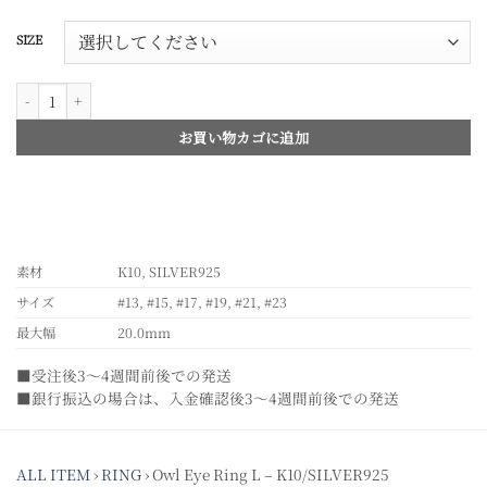
SIZE
Owl Eye Ring L – K10/SILVER925個
お買い物カゴに追加
素材
K10, SILVER925
サイズ
#13, #15, #17, #19, #21, #23
最大幅
20.0mm
■受注後3～4週間前後での発送
■銀行振込の場合は、入金確認後3～4週間前後での発送
ALL ITEM
›
RING
›
Owl Eye Ring L – K10/SILVER925