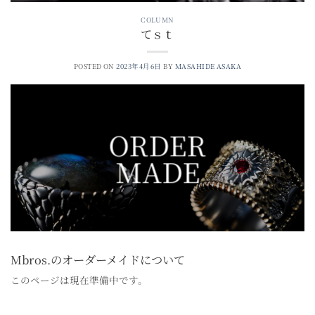
COLUMN
てｓｔ
POSTED ON
2023年4月6日
BY
MASAHIDE ASAKA
ORDER
MADE
Mbros.のオーダーメイドについて
このページは現在準備中です。